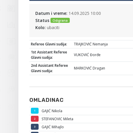
Datum i vreme:
14.09.2025 10:00
Status
Odigrana
Kolo:
ubaciti
Referee Glavni sudija:
TRAJKOVIĆ Nemanja
1st Assistant Referee
VUKOVIĆ Đorđe
Glavni sudija:
2nd Assistant Referee
MARKOVIĆ Dragan
Glavni sudija:
OMLADINAC
GAJIĆ Nikola
1
STEFANOVIC Mileta
2
GAJIĆ Mihajlo
3