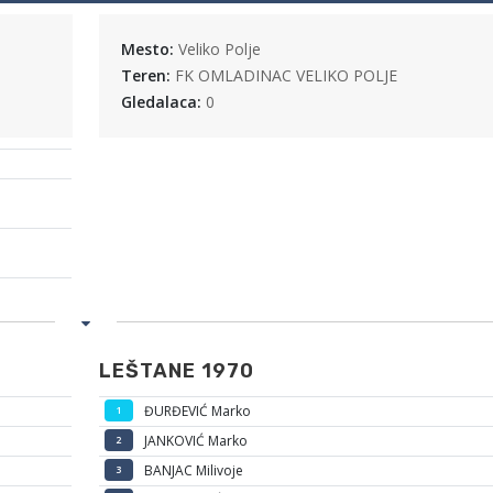
Mesto:
Veliko Polje
Teren:
FK OMLADINAC VELIKO POLJE
Gledalaca:
0
LEŠTANE 1970
ĐURĐEVIĆ Marko
1
JANKOVIĆ Marko
2
BANJAC Milivoje
3