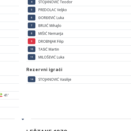
STOJANOVIĆ Teodor
4
PREDOLAC Veljko
5
ĐORĐEVIĆ Luka
6
BRUIĆ Mihajlo
7
MIŠIĆ NemanJa
8
DROBNJAK Filip
9
TASIĆ Martin
10
MILOŠEVIĆ Luka
11
Rezervni igrači
STOJANOVIĆ Vasilije
14
41'