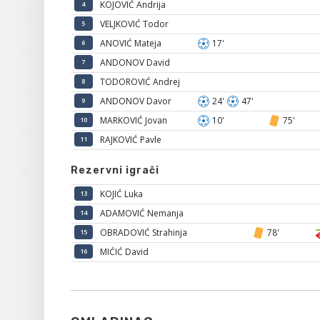
KOJOVIĆ Andrija
4
VELJKOVIĆ Todor
5
ANOVIĆ Mateja
17'
6
ANDONOV David
7
TODOROVIĆ Andrej
8
ANDONOV Davor
24'
47'
9
MARKOVIĆ Jovan
10'
75'
10
RAJKOVIĆ Pavle
11
Rezervni igrači
KOJIĆ Luka
13
ADAMOVIĆ Nemanja
14
OBRADOVIĆ Strahinja
78'
15
MIĆIĆ David
16