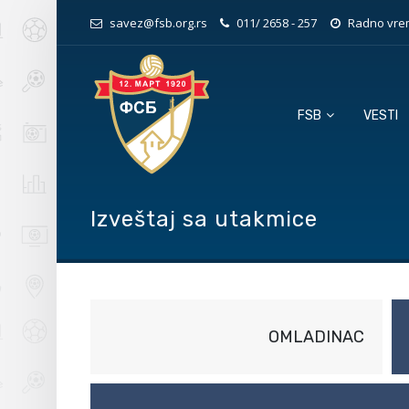
savez@fsb.org.rs
011/ 2658 - 257
Radno vrem
FSB
VESTI
Izveštaj sa utakmice
OMLADINAC