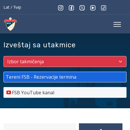
Lat
/
Ћир
Izveštaj sa utakmice
Tereni FSB - Rezervacije termina
FSB YouTube kanal