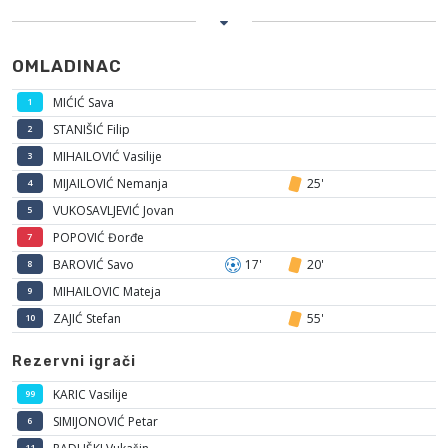
OMLADINAC
MIĆIĆ Sava
1
STANIŠIĆ Filip
2
MIHAILOVIĆ Vasilije
3
MIJAILOVIĆ Nemanja
25'
4
VUKOSAVLJEVIĆ Jovan
5
POPOVIĆ Đorđe
7
BAROVIĆ Savo
17'
20'
8
MIHAILOVIC Mateja
9
ZAJIĆ Stefan
55'
10
Rezervni igrači
KARIC Vasilije
99
SIMIJONOVIĆ Petar
6
11