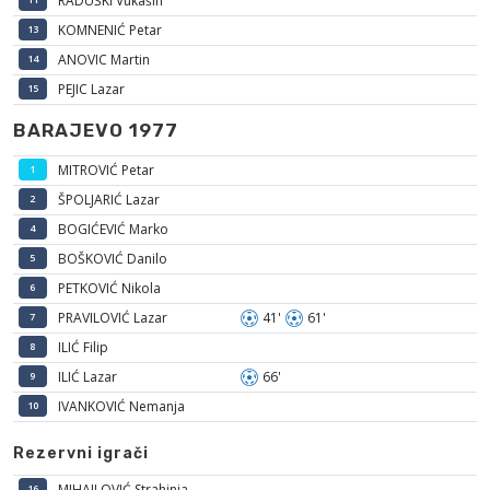
RADUŠKI Vukašin
KOMNENIĆ Petar
13
ANOVIC Martin
14
PEJIC Lazar
15
BARAJEVO 1977
MITROVIĆ Petar
1
ŠPOLJARIĆ Lazar
2
BOGIĆEVIĆ Marko
4
BOŠKOVIĆ Danilo
5
PETKOVIĆ Nikola
6
PRAVILOVIĆ Lazar
41'
61'
7
ILIĆ Filip
8
ILIĆ Lazar
66'
9
IVANKOVIĆ Nemanja
10
Rezervni igrači
MIHAILOVIĆ Strahinja
16