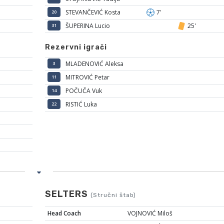
STEVANČEVIĆ Kosta
7'
20
ŠUPERINA Lucio
25'
31
Rezervni igrači
MLADENOVIĆ Aleksa
3
MITROVIĆ Petar
11
POČUČA Vuk
14
RISTIĆ Luka
22
SELTERS
(Stručni štab)
Head Coach
VOJNOVIĆ Miloš