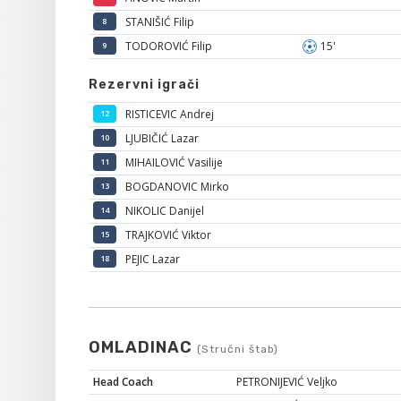
STANIŠIĆ Filip
8
TODOROVIĆ Filip
15'
9
Rezervni igrači
RISTICEVIC Andrej
12
LJUBIČIĆ Lazar
10
MIHAILOVIĆ Vasilije
11
BOGDANOVIC Mirko
13
NIKOLIC Danijel
14
TRAJKOVIĆ Viktor
15
PEJIC Lazar
18
OMLADINAC
(Stručni štab)
Head Coach
PETRONIJEVIĆ Veljko