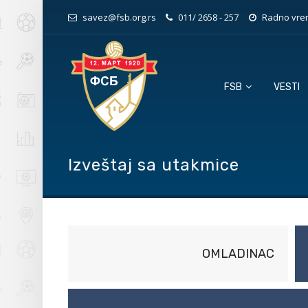
savez@fsb.org.rs
011/ 2658 - 257
Radno vrem
FSB
VESTI
Izveštaj sa utakmice
OMLADINAC