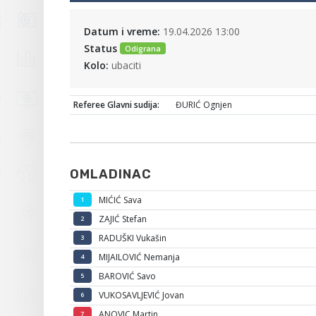
Datum i vreme:
19.04.2026 13:00
Status
Odigrana
Kolo:
ubaciti
Referee Glavni sudija:
ĐURIĆ Ognjen
OMLADINAC
MIĆIĆ Sava
1
ZAJIĆ Stefan
2
RADUŠKI Vukašin
3
MIJAILOVIĆ Nemanja
4
BAROVIĆ Savo
5
VUKOSAVLJEVIĆ Jovan
6
ANOVIC Martin
7