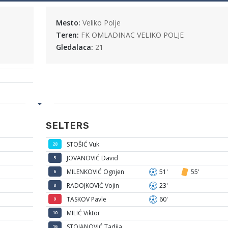
Mesto:
Veliko Polje
Teren:
FK OMLADINAC VELIKO POLJE
Gledalaca:
21
SELTERS
STOŠIĆ Vuk
28
JOVANOVIĆ David
5
MILENKOVIĆ Ognjen
51'
55'
6
RADOJKOVIĆ Vojin
23'
8
TASKOV Pavle
60'
9
MILIĆ Viktor
10
STOJANOVIĆ Tadija
16