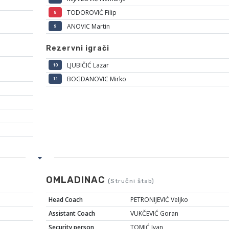
TODOROVIĆ Filip
8
ANOVIC Martin
9
Rezervni igrači
LJUBIČIĆ Lazar
10
BOGDANOVIC Mirko
11
OMLADINAC
(Stručni štab)
Head Coach
PETRONIJEVIĆ Veljko
Assistant Coach
VUKČEVIĆ Goran
Security person
TOMIĆ Ivan