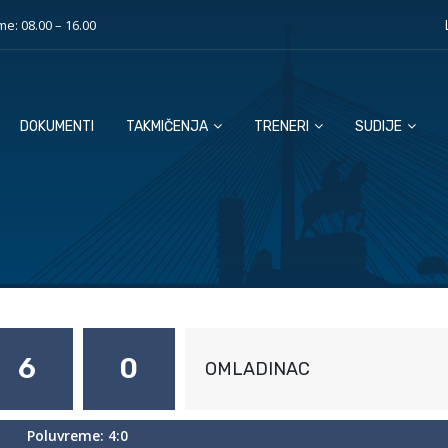
e: 08.00 – 16.00
DOKUMENTI
TAKMIČENJA
TRENERI
SUDIJE
6
0
OMLADINAC
Poluvreme: 4:0