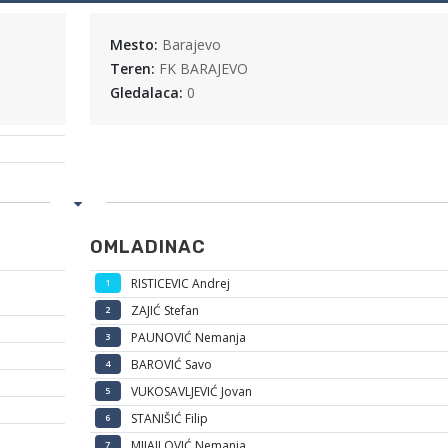
Mesto:
Barajevo
Teren:
FK BARAJEVO
Gledalaca:
0
OMLADINAC
RISTICEVIC Andrej
1
ZAJIĆ Stefan
2
PAUNOVIĆ Nemanja
3
BAROVIĆ Savo
4
VUKOSAVLJEVIĆ Jovan
5
STANIŠIĆ Filip
6
MIJAILOVIĆ Nemanja
7