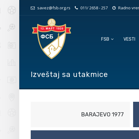
savez@fsb.org.rs
011/ 2658 - 257
Radno vrem
FSB
VESTI
Izveštaj sa utakmice
BARAJEVO 1977