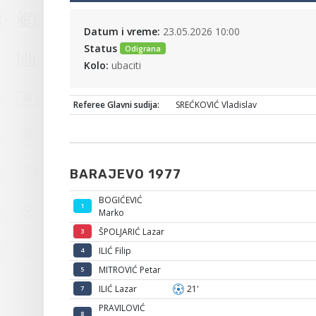
Datum i vreme:
23.05.2026 10:00
Status
Odigrana
Kolo:
ubaciti
Referee Glavni sudija:
SREĆKOVIĆ Vladislav
BARAJEVO 1977
BOGIĆEVIĆ
1
Marko
ŠPOLJARIĆ Lazar
3
ILIĆ Filip
4
MITROVIĆ Petar
5
ILIĆ Lazar
21'
7
PRAVILOVIĆ
8