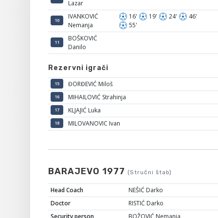
Lazar
IVANKOVIĆ
16'
19'
24'
46'
10
Nemanja
55'
BOŠKOVIĆ
11
Danilo
Rezervni igrači
ĐORĐEVIĆ Miloš
15
MIHAILOVIĆ Strahinja
16
KLJAJIĆ Luka
17
MILOVANOVIC Ivan
18
BARAJEVO 1977
(Stručni štab)
Head Coach
NEŠIĆ Darko
Doctor
RISTIĆ Darko
Security person
BOŽOVIĆ Nemanja