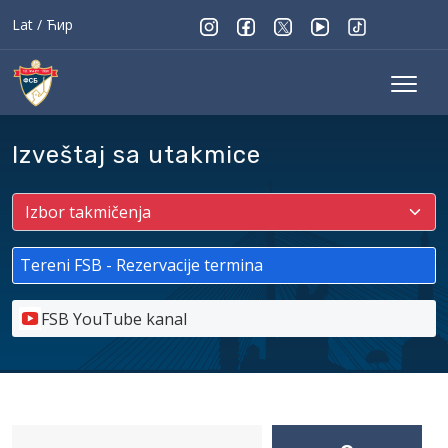
Lat
/
Ћир
Izveštaj sa utakmice
Tereni FSB - Rezervacije termina
FSB YouTube kanal