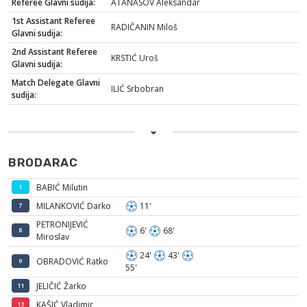
Referee Glavni sudija:
ATANASOV Aleksandar
1st Assistant Referee
RADIČANIN Miloš
Glavni sudija:
2nd Assistant Referee
KRSTIĆ Uroš
Glavni sudija:
Match Delegate Glavni
ILIĆ Srbobran
sudija:
BRODARAC
BABIĆ Milutin
1
MILANKOVIĆ Darko
11'
7
PETRONIJEVIĆ
6'
68'
8
Miroslav
24'
43'
OBRADOVIĆ Ratko
9
55'
JELIČIĆ Žarko
11
KAŠIĆ Vladimir
13