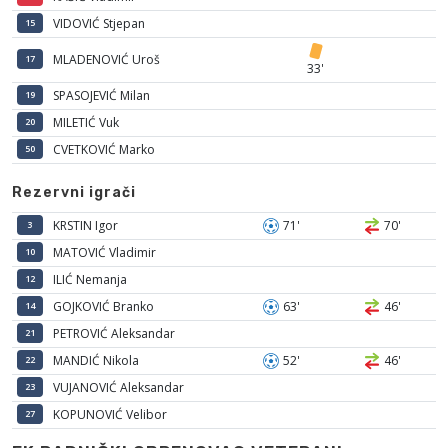
VIDOVIĆ Stjepan
15
MLADENOVIĆ Uroš
17
33'
SPASOJEVIĆ Milan
19
MILETIĆ Vuk
20
CVETKOVIĆ Marko
50
Rezervni igrači
KRSTIN Igor
71'
70'
3
MATOVIĆ Vladimir
10
ILIĆ Nemanja
12
GOJKOVIĆ Branko
63'
46'
14
PETROVIĆ Aleksandar
21
MANDIĆ Nikola
52'
46'
22
VUJANOVIĆ Aleksandar
23
KOPUNOVIĆ Velibor
27