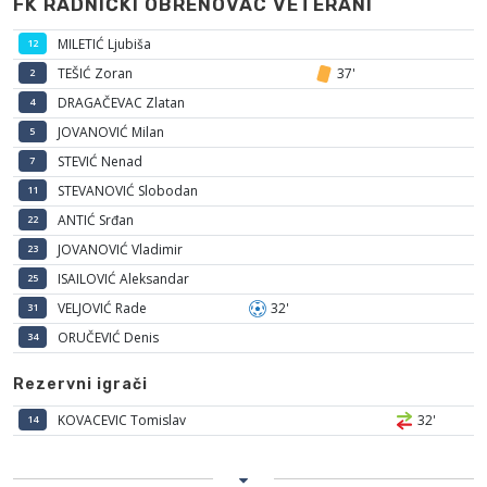
FK RADNIČKI OBRENOVAC VETERANI
MILETIĆ Ljubiša
12
TEŠIĆ Zoran
37'
2
DRAGAČEVAC Zlatan
4
JOVANOVIĆ Milan
5
STEVIĆ Nenad
7
STEVANOVIĆ Slobodan
11
ANTIĆ Srđan
22
JOVANOVIĆ Vladimir
23
ISAILOVIĆ Aleksandar
25
VELJOVIĆ Rade
32'
31
ORUČEVIĆ Denis
34
Rezervni igrači
KOVACEVIC Tomislav
32'
14