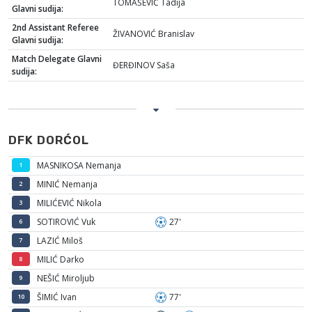
TOMAŠEVIĆ Tadija
Glavni sudija:
2nd Assistant Referee
ŽIVANOVIĆ Branislav
Glavni sudija:
Match Delegate Glavni
ĐERĐINOV Saša
sudija:
DFK DORĆOL
MASNIKOSA Nemanja
1
MINIĆ Nemanja
2
MILIĆEVIĆ Nikola
3
SOTIROVIĆ Vuk
27'
6
LAZIĆ Miloš
7
MILIĆ Darko
8
NEŠIĆ Miroljub
9
ŠIMIĆ Ivan
77'
10