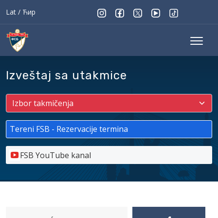
Lat
/
Ћир
Izveštaj sa utakmice
Tereni FSB - Rezervacije termina
FSB YouTube kanal