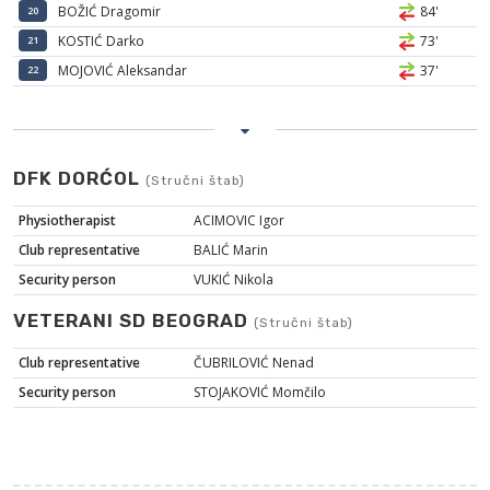
BOŽIĆ Dragomir
84'
20
KOSTIĆ Darko
73'
21
MOJOVIĆ Aleksandar
37'
22
DFK DORĆOL
(Stručni štab)
Physiotherapist
ACIMOVIC Igor
Club representative
BALIĆ Marin
Security person
VUKIĆ Nikola
VETERANI SD BEOGRAD
(Stručni štab)
Club representative
ČUBRILOVIĆ Nenad
Security person
STOJAKOVIĆ Momčilo