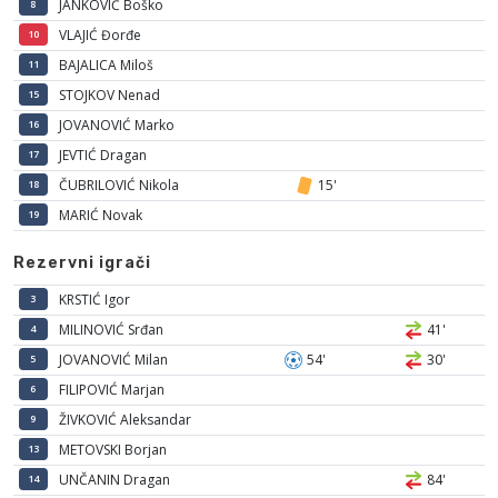
JANKOVIĆ Boško
8
VLAJIĆ Đorđe
10
BAJALICA Miloš
11
STOJKOV Nenad
15
JOVANOVIĆ Marko
16
JEVTIĆ Dragan
17
ČUBRILOVIĆ Nikola
15'
18
MARIĆ Novak
19
Rezervni igrači
KRSTIĆ Igor
3
MILINOVIĆ Srđan
41'
4
JOVANOVIĆ Milan
54'
30'
5
FILIPOVIĆ Marjan
6
ŽIVKOVIĆ Aleksandar
9
METOVSKI Borjan
13
UNČANIN Dragan
84'
14