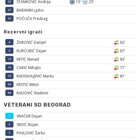
STANKOVIĆ Andrija
15'
23'
22
BARANIN Ljubo
27
POČUČA Predrag
32
Rezervni igrači
ŽIVKOVIĆ Danijel
62'
4
KURĆUBIĆ Dejan
67'
5
MITIĆ Nenad
83'
12
CAKIĆ Mihajlo
77'
15
RADISAVLJEVIĆ Marko
81'
19
KRSTIĆ Miloš
50
RADOVIĆ Vladimir
69
VETERANI SD BEOGRAD
VRAČAR Dejan
1
SRDIĆ Bojan
2
PAVLOVIĆ Žarko
7