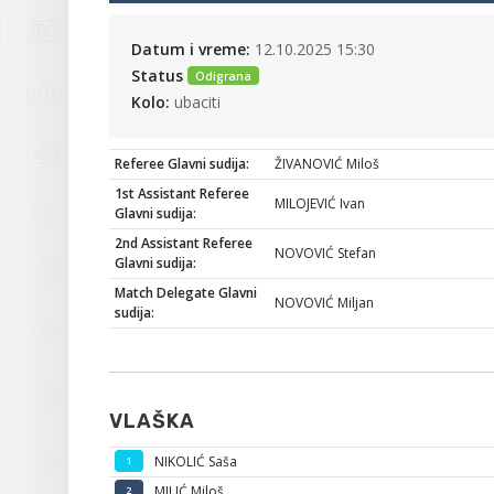
Datum i vreme:
12.10.2025 15:30
Status
Odigrana
Kolo:
ubaciti
Referee Glavni sudija:
ŽIVANOVIĆ Miloš
1st Assistant Referee
MILOJEVIĆ Ivan
Glavni sudija:
2nd Assistant Referee
NOVOVIĆ Stefan
Glavni sudija:
Match Delegate Glavni
NOVOVIĆ Miljan
sudija:
VLAŠKA
NIKOLIĆ Saša
1
MILIĆ Miloš
2