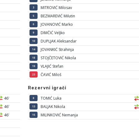
MITROVIĆ Milosav
3
BEZMAREVIĆ Milutin
5
JOVANOVIĆ Marko
6
DIMČIĆ Veljko
9
DUPLJAK Aleksandar
10
JOVANKIĆ Strahinja
14
STOJČETOVIĆ Nikola
18
VLAJIĆ Stefan
19
ČAVIĆ Miloš
23
Rezervni igrači
46'
TOMIĆ Luka
8
46'
BALJAK Nikola
13
46'
MILINKOVIĆ Nemanja
15