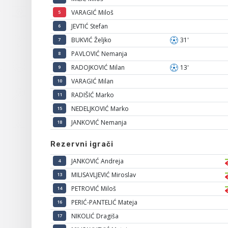
VARAGIĆ Miloš
5
JEVTIĆ Stefan
6
BUKVIĆ Željko
31'
7
PAVLOVIĆ Nemanja
8
RADOJKOVIĆ Milan
13'
9
VARAGIĆ Milan
10
RADIŠIĆ Marko
11
NEDELJKOVIĆ Marko
15
JANKOVIĆ Nemanja
18
Rezervni igrači
JANKOVIĆ Andreja
4
MILISAVLJEVIĆ Miroslav
13
PETROVIĆ Miloš
14
PERIĆ-PANTELIĆ Mateja
16
NIKOLIĆ Dragiša
17