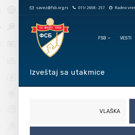
savez@fsb.org.rs
011/ 2658 - 257
Radno vrem
FSB
VESTI
Izveštaj sa utakmice
VLAŠKA