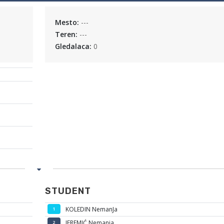
Mesto:
---
Teren:
---
Gledalaca:
0
STUDENT
KOLEDIN NemanJa
1
JEREMIĆ Nemanja
2