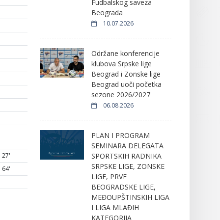
Fudbalskog saveza
Beograda
10.07.2026
Održane konferencije
klubova Srpske lige
Beograd i Zonske lige
Beograd uoči početka
sezone 2026/2027
06.08.2026
PLAN I PROGRAM
SEMINARA DELEGATA
SPORTSKIH RADNIKA
27'
SRPSKE LIGE, ZONSKE
64'
LIGE, PRVE
BEOGRADSKE LIGE,
MEĐOUPŠTINSKIH LIGA
I LIGA MLAĐIH
KATEGORIJA