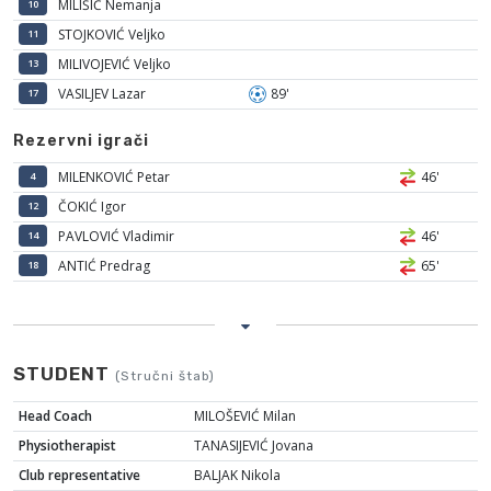
MILIŠIĆ Nemanja
10
STOJKOVIĆ Veljko
11
MILIVOJEVIĆ Veljko
13
VASILJEV Lazar
89'
17
Rezervni igrači
MILENKOVIĆ Petar
46'
4
ČOKIĆ Igor
12
PAVLOVIĆ Vladimir
46'
14
ANTIĆ Predrag
65'
18
STUDENT
(Stručni štab)
Head Coach
MILOŠEVIĆ Milan
Physiotherapist
TANASIJEVIĆ Jovana
Club representative
BALJAK Nikola