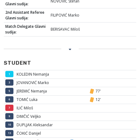
NOVOVIĆ Stefan
Glavni sudija:
2nd Assistant Referee
FILIPOVIĆ Marko
Glavni sudija:
Match Delegate Glavni
BERISAVAC Miloš
sudija:
STUDENT
KOLEDIN NemanJa
1
JOVANOVIĆ Marko
3
JEREMIĆ Nemanja
77'
5
TOMIĆ Luka
12'
6
ILIĆ Miloš
7
DIMČIĆ Veljko
9
DUPLJAK Aleksandar
10
ČOKIĆ Danijel
13