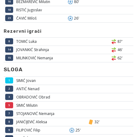
BEZMAREVIĆ Milutin
80'
16
RISTIĆ Jugoslav
18
ČAVIĆ Miloš
26'
23
Rezervni igrači
TOMIĆ Luka
87'
8
JOVANKIĆ Strahinja
46'
14
MILINKOVIĆ Nemanja
62'
15
SLOGA
SIMIĆ Jovan
1
ANTIĆ Nenad
2
OBRADOVIĆ Obrad
3
SIMIĆ Milutin
5
STOJANOVIĆ Nemanja
7
JANIĆIJEVIĆ Aleksa
32'
8
FILIPOVIĆ Filip
25'
9