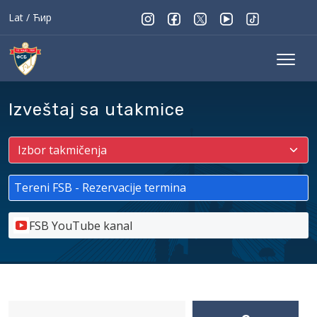
Lat
/
Ћир
Izveštaj sa utakmice
Tereni FSB - Rezervacije termina
FSB YouTube kanal