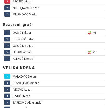
PROTIĆ Viktor
9
NEDELJKOVIĆ Lazar
10
MILANOVIĆ Marko
15
Rezervni igrači
DABIĆ Nikola
46'
11
PETROVIĆ Petar
12
GLIŠIĆ Miroljub
14
JABARI Samah
71'
16
ALEKSIĆ Nenad
17
VELIKA KRSNA
MARKOVIĆ Dejan
1
STANOJEVIĆ Mihailo
2
IVKOVIĆ Lazar
3
RISTIĆ Stefan
4
ŠARKOVIĆ Aleksandar
5