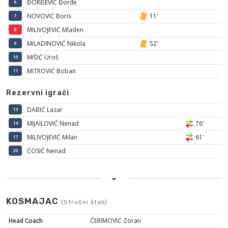
ĐORĐEVIĆ Đorđe
6
NOVOVIĆ Boris
11'
7
MILIVOJEVIĆ Mladen
8
MILADINOVIĆ Nikola
52'
9
MIŠIĆ Uroš
10
MITROVIĆ Boban
11
Rezervni igrači
DABIĆ Lazar
13
MIJAILOVIĆ Nenad
76'
14
MILIVOJEVIĆ Milan
61'
17
ĆOSIĆ Nenad
20
KOSMAJAC
(Stručni štab)
Head Coach
ĆERIMOVIĆ Zoran