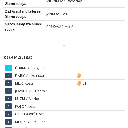
MILENKOVIĆ Radoslav
Glavni sudija:
2nd Assistant Referee
JANKOVIĆ Vukan
Glavni sudija:
Match Delegate Glavni
BERISAVAC Miloš
sudija:
KOSMAJAC
ĆERIMOVIĆ OgnJen
1
DABIĆ Aleksandar
2
MILIĆ Kosta
51'
3
JOVANOVIĆ Tihomir
4
KUZMIĆ Marko
5
KOJIĆ Nikola
6
GOLUBOVIĆ Uroš
7
MIROSAVIĆ Mladen
8