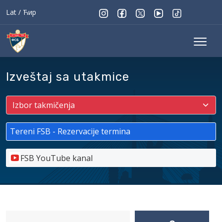
Lat
/
Ћир
Izveštaj sa utakmice
Tereni FSB - Rezervacije termina
FSB YouTube kanal