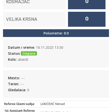
0
KOSMAJAC
0
VELIKA KRSNA
Poluvreme: 0:0
Datum i vreme:
16.11.2025 13:30
Status
Odigrana
Kolo:
ubaciti
Mesto:
---
Teren:
---
Gledalaca:
0
Referee Glavni sudija:
LAKIĆEVIĆ Nenad
1st Assistant Referee