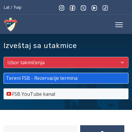
Lat
/
Ћир
Izveštaj sa utakmice
Tereni FSB - Rezervacije termina
FSB YouTube kanal