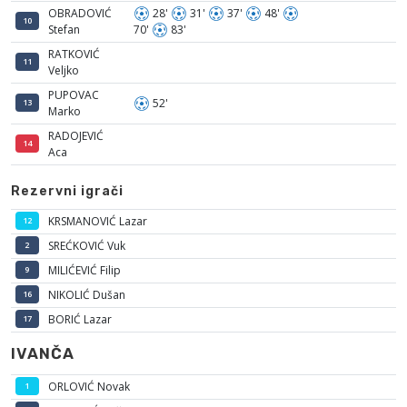
OBRADOVIĆ
28'
31'
37'
48'
10
Stefan
70'
83'
RATKOVIĆ
11
Veljko
PUPOVAC
52'
13
Marko
RADOJEVIĆ
14
Aca
Rezervni igrači
KRSMANOVIĆ Lazar
12
SREĆKOVIĆ Vuk
2
MILIĆEVIĆ Filip
9
NIKOLIĆ Dušan
16
BORIĆ Lazar
17
IVANČA
ORLOVIĆ Novak
1