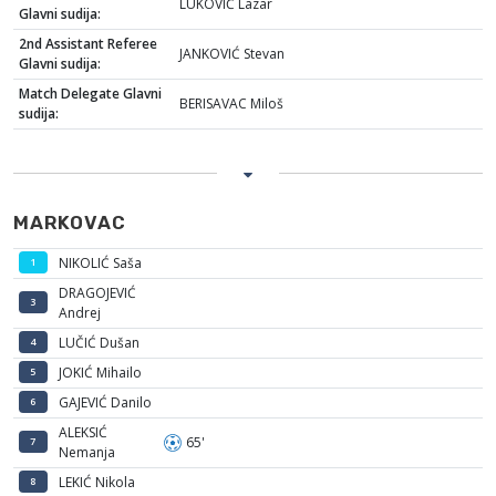
LUKOVIĆ Lazar
Glavni sudija:
2nd Assistant Referee
JANKOVIĆ Stevan
Glavni sudija:
Match Delegate Glavni
BERISAVAC Miloš
sudija:
MARKOVAC
NIKOLIĆ Saša
1
DRAGOJEVIĆ
3
Andrej
LUČIĆ Dušan
4
JOKIĆ Mihailo
5
GAJEVIĆ Danilo
6
ALEKSIĆ
65'
7
Nemanja
LEKIĆ Nikola
8