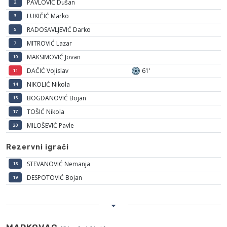
PAVLOVIĆ Dušan
2
LUKIČIĆ Marko
3
RADOSAVLJEVIĆ Darko
5
MITROVIĆ Lazar
7
MAKSIMOVIĆ Jovan
10
DAČIĆ Vojislav
61'
11
NIKOLIĆ Nikola
14
BOGDANOVIĆ Bojan
15
TOŠIĆ Nikola
17
MILOŠEVIĆ Pavle
20
Rezervni igrači
STEVANOVIĆ Nemanja
18
DESPOTOVIĆ Bojan
19