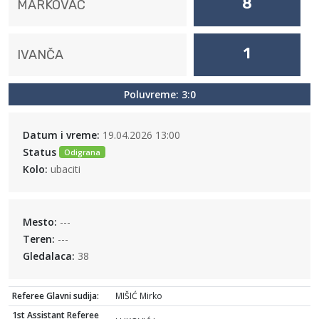
8
MARKOVAC
1
IVANČA
Poluvreme: 3:0
Datum i vreme:
19.04.2026 13:00
Status
Odigrana
Kolo:
ubaciti
Mesto:
---
Teren:
---
Gledalaca:
38
Referee Glavni sudija:
MIŠIĆ Mirko
1st Assistant Referee