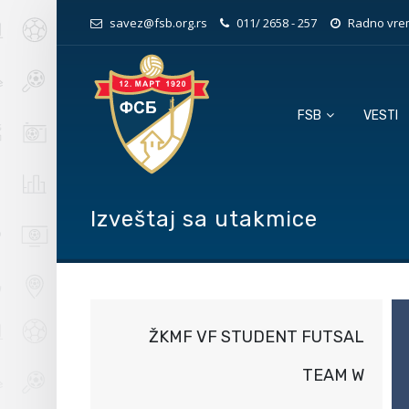
savez@fsb.org.rs
011/ 2658 - 257
Radno vrem
FSB
VESTI
Izveštaj sa utakmice
ŽKMF VF STUDENT FUTSAL
TEAM W