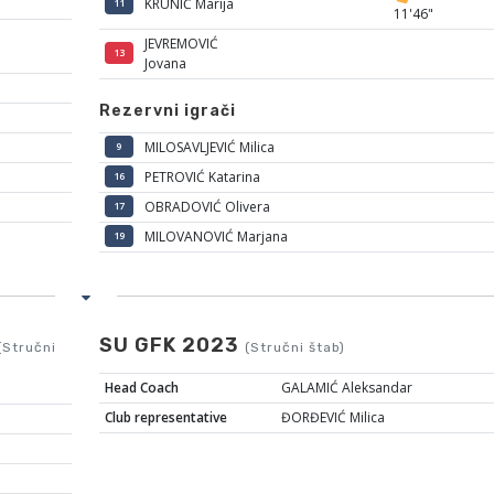
KRUNIĆ Marija
11
11'46"
JEVREMOVIĆ
13
Jovana
Rezervni igrači
MILOSAVLJEVIĆ Milica
9
PETROVIĆ Katarina
16
OBRADOVIĆ Olivera
17
MILOVANOVIĆ Marjana
19
SU GFK 2023
(Stručni
(Stručni štab)
Head Coach
GALAMIĆ Aleksandar
Club representative
ĐORĐEVIĆ Milica