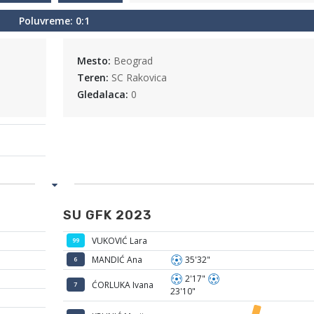
Poluvreme: 0:1
Mesto:
Beograd
Teren:
SC Rakovica
Gledalaca:
0
SU GFK 2023
VUKOVIĆ Lara
99
MANDIĆ Ana
35'32"
6
2'17"
ĆORLUKA Ivana
7
23'10"