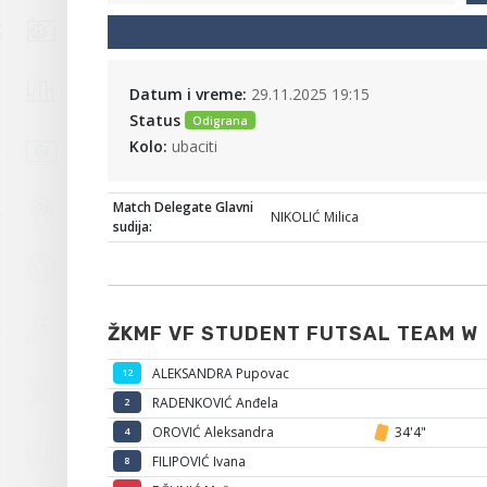
Datum i vreme:
29.11.2025 19:15
Status
Odigrana
Kolo:
ubaciti
Match Delegate Glavni
NIKOLIĆ Milica
sudija:
ŽKMF VF STUDENT FUTSAL TEAM W
ALEKSANDRA Pupovac
12
RADENKOVIĆ Anđela
2
OROVIĆ Aleksandra
34'4"
4
FILIPOVIĆ Ivana
8