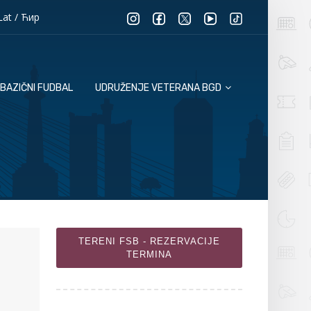
Lat
/
Ћир
BAZIČNI FUDBAL
UDRUŽENJE VETERANA BGD
TERENI FSB - REZERVACIJE
TERMINA