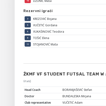
DŽUNIĆ Maša
10
Rezervni igrači
KREZOVIĆ Bojana
3
VUČETIĆ Gordana
5
VUKAŠINOVIĆ Teodora
6
TOŠIĆ Elena
9
STOJANOVIĆ Maša
11
ŽKMF VF STUDENT FUTSAL TEAM W
štab)
Head Coach
BORANIJAŠEVIĆ Stefan
Doctor
BUNDALESKA Mirjana
Club representative
VUČETIĆ Adam