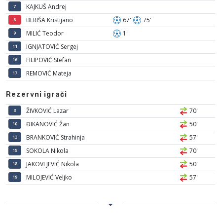
KAJKUŠ Andrej
7
BERIŠA Kristijano
67'
75'
8
MILIĆ Teodor
1'
9
IGNJATOVIĆ Sergej
11
FILIPOVIĆ Stefan
16
REMOVIĆ Mateja
17
Rezervni igrači
ŽIVKOVIĆ Lazar
70'
3
ĐIKANOVIĆ Žan
50'
10
BRANKOVIĆ Strahinja
57'
13
SOKOLA Nikola
70'
15
JAKOVLJEVIĆ Nikola
50'
18
MILOJEVIĆ Veljko
57'
19