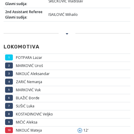
SREĆKOVIĆ Vladislav
Glavni sudija:
2nd Assistant Referee
ISAILOVIĆ Mihailo
Glavni sudija:
LOKOMOTIVA
POTPARA Lazar
1
MARKOVIĆ Uroš
2
NIKOLIĆ Aleksandar
3
ZARIĆ Nemanja
4
MARKOVIĆ Vuk
5
BLAŽIĆ Đorđe
6
SUŠIĆ Luka
7
KOSTADINOVIĆ Veljko
8
MIČIĆ Aleksa
9
NIKOLIĆ Mateja
12'
10