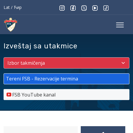
Lat
/
Ћир
Izveštaj sa utakmice
Tereni FSB - Rezervacije termina
FSB YouTube kanal