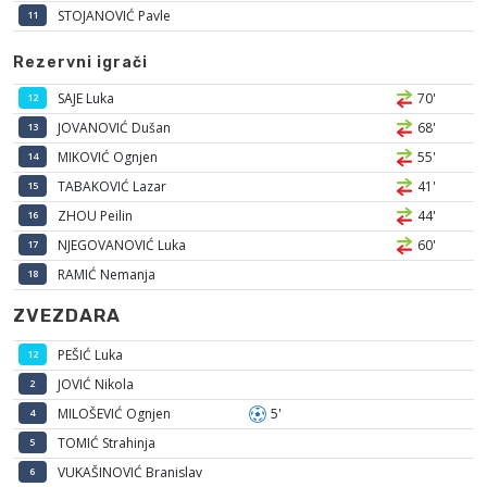
STOJANOVIĆ Pavle
11
Rezervni igrači
SAJE Luka
70'
12
JOVANOVIĆ Dušan
68'
13
MIKOVIĆ Ognjen
55'
14
TABAKOVIĆ Lazar
41'
15
ZHOU Peilin
44'
16
NJEGOVANOVIĆ Luka
60'
17
RAMIĆ Nemanja
18
ZVEZDARA
PEŠIĆ Luka
12
JOVIĆ Nikola
2
MILOŠEVIĆ Ognjen
5'
4
TOMIĆ Strahinja
5
VUKAŠINOVIĆ Branislav
6