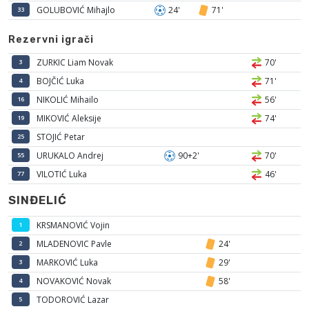
GOLUBOVIĆ Mihajlo
24'
71'
33
Rezervni igrači
ZURKIC Liam Novak
70'
3
BOJČIĆ Luka
71'
4
NIKOLIĆ Mihailo
56'
16
MIKOVIĆ Aleksije
74'
19
STOJIĆ Petar
25
URUKALO Andrej
90+2'
70'
55
VILOTIĆ Luka
46'
77
SINĐELIĆ
KRSMANOVIĆ Vojin
1
MLADENOVIC Pavle
24'
2
MARKOVIĆ Luka
29'
3
NOVAKOVIĆ Novak
58'
4
TODOROVIĆ Lazar
5