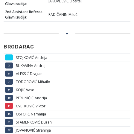
JAKOVLJEVIĆ Dositej
Glavni sudija:
2nd Assistant Referee
RADIČANIN Miloš
Glavni sudija:
BRODARAC
STOJKOVIĆ Andrija
1
RUKAVINA Andrej
2
ALEKSIĆ Dragan
5
TODOROVIĆ Mihailo
7
KOJIĆ Vaso
9
PERUNIČIĆ Andrija
10
CVETKOVIĆ Viktor
11
OSTOJIĆ Nemanja
15
STAMENKOVIĆ Dušan
21
JOVANOVIĆ Strahinja
22