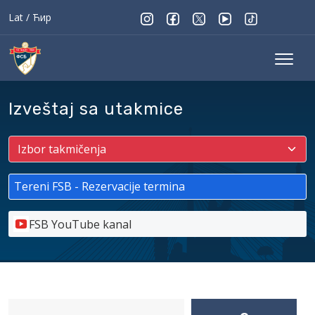
Lat
/
Ћир
Izveštaj sa utakmice
Tereni FSB - Rezervacije termina
FSB YouTube kanal