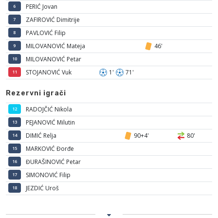
PERIĆ Jovan
6
ZAFIROVIĆ Dimitrije
7
PAVLOVIĆ Filip
8
MILOVANOVIĆ Mateja
46'
9
MILOVANOVIĆ Petar
10
STOJANOVIĆ Vuk
1'
71'
11
Rezervni igrači
RADOJČIĆ Nikola
12
PEJANOVIĆ Milutin
13
DIMIĆ Relja
90+4'
80'
14
MARKOVIĆ Đorđe
15
ĐURAŠINOVIĆ Petar
16
SIMONOVIĆ Filip
17
JEZDIĆ Uroš
18