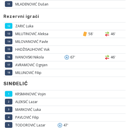
MLADENOVIĆ Dušan
11
Rezervni igrači
ZARIĆ Luka
12
MILUTINOVIĆ Aleksa
58'
46'
13
MILOVANOVIĆ Pavle
14
HADŽISALIHOVIĆ Vuk
15
IVANOVSKI Nikola
67'
46'
16
AVRAMOVIĆ Ognjen
17
MILUNOVIĆ Filip
18
SINĐELIĆ
KRSMANOVIĆ Vojin
1
ALEKSIĆ Lazar
2
MARKOVIĆ Luka
3
PAVLOVIĆ Filip
4
TODOROVIĆ Lazar
47'
5