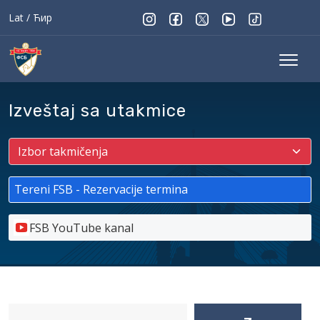
Lat
/
Ћир
Izveštaj sa utakmice
Tereni FSB - Rezervacije termina
FSB YouTube kanal