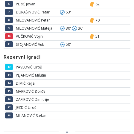
PERIĆ Jovan
62'
6
ĐURAŠINOVIĆ Petar
53'
7
MILOVANOVIĆ Petar
70'
8
MILOVANOVIĆ Mateja
30'
36'
9
VUČKOVIĆ Vojin
51'
10
STOJANOVIĆ Vuk
50'
11
Rezervni igrači
PAVLOVIĆ Uroš
12
PEJANOVIĆ Milutin
13
DIMIĆ Relja
14
MARKOVIĆ Đorđe
15
ZAFIROVIĆ Dimitrije
16
JEZDIĆ Uroš
17
MILANOVIĆ Stefan
18