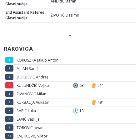
ANDRIĆ Stefan
Glavni sudija:
2nd Assistant Referee
ŽIVOTIĆ Desimir
Glavni sudija:
RAKOVICA
KOKOSZKA Jakub Antoni
1
MILAN Radić
2
ĐORĐEVIĆ Andrej
3
KULUNDŽIĆ Veljko
63'
51'
4
ŽIVANOVIĆ Milan
5
KURBALIJA Vukašin
49'
6
ŠAPIĆ Luka
13'
7
SAVIĆ Vasilije
8
TOROVIĆ Jovan
9
CVETKOVIĆ Viktor
10