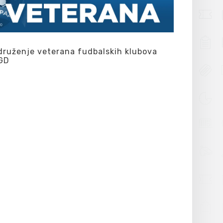
druženje veterana fudbalskih klubova
GD