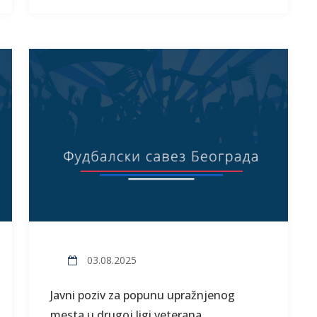
03.08.2025
Javni poziv za popunu upražnjenog
mesta u drugoj ligi veterana