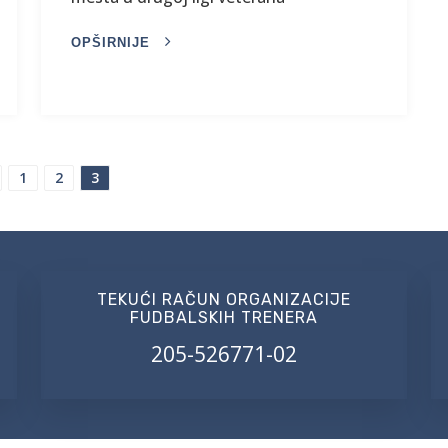
OPŠIRNIJE
1
2
3
TEKUĆI RAČUN ORGANIZACIJE
FUDBALSKIH TRENERA
205-526771-02