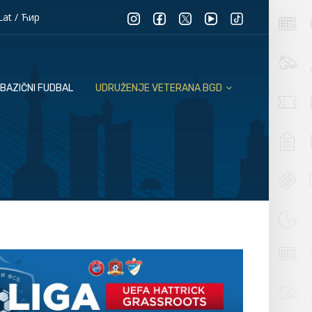
Lat
/
Ћир
BAZIČNI FUDBAL
UDRUŽENJE VETERANA BGD