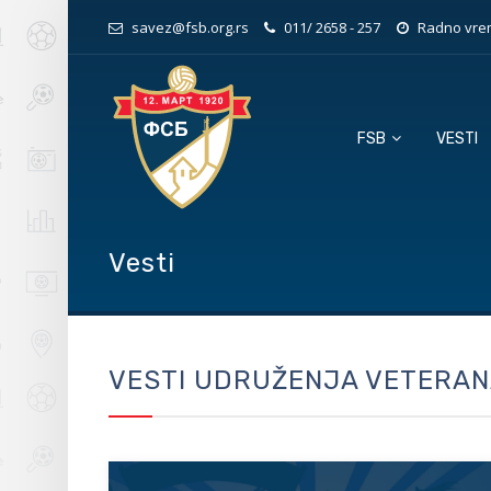
savez@fsb.org.rs
011/ 2658 - 257
Radno vrem
FSB
VESTI
Vesti
VESTI UDRUŽENJA VETERAN