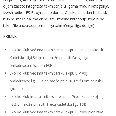
ciljem zaštite integriteta takmičenja u ligama mlađih kategorija,
Izvršni odbor FS Beograda je doneo Odluku da jedan fudbalski
klub ne može da ima ekipe iste uzrasne kategorije koje bi se
takmičile u uzastopnom rangu takmičenja (liga do lige).
PRIMERI:
ukoliko klub već ima takmičarsku ekipu u Omladinskoj ili
Kadetskoj ligi Srbije on može prijaviti Drugu ligu
omladinaca ili kadeta FSB
ukoliko klub već ima takmičarsku ekipu u Prvoj
omladinskoj ligi FSB on može prijaviti Treću omladinsku
ligu FSB
ukoliko klub ima takmičarsku ekipu u Prvoj kadetskoj ligi
FSB on može prijaviti Treću kadetsku ligu FSB
ukoliko klub već ima takmičarsku ekipu u Prvoj pionirskoj