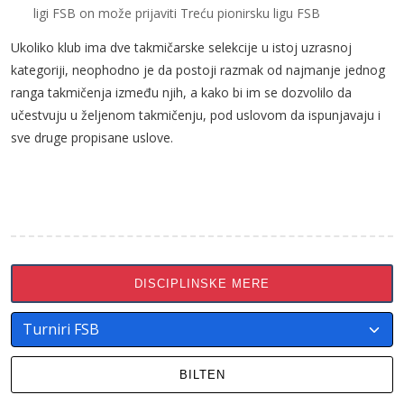
ligi FSB on može prijaviti Treću pionirsku ligu FSB
Ukoliko klub ima dve takmičarske selekcije u istoj uzrasnoj
kategoriji, neophodno je da postoji razmak od najmanje jednog
ranga takmičenja između njih, a kako bi im se dozvolilo da
učestvuju u željenom takmičenju, pod uslovom da ispunjavaju i
sve druge propisane uslove.
DISCIPLINSKE MERE
BILTEN