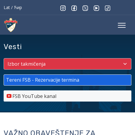
Lat
/
Ћир
Vesti
Tereni FSB - Rezervacije termina
FSB YouTube kanal
VAŽNO OBAVEŠTENJE ZA