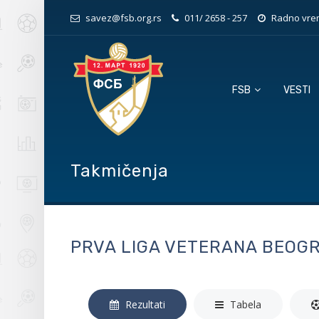
savez@fsb.org.rs
011/ 2658 - 257
Radno vrem
FSB
VESTI
Takmičenja
PRVA LIGA VETERANA BEOG
Rezultati
Tabela